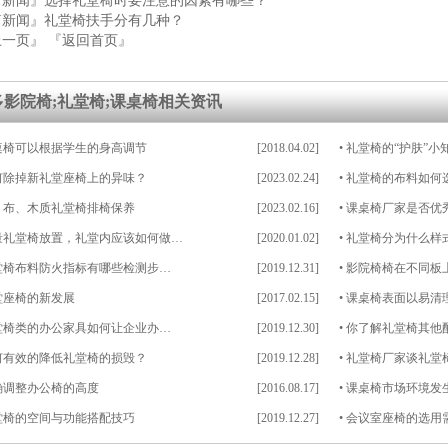
篇新闻』
选择礼堂椅时要注意的因素有哪些？
篇新闻』
礼堂椅扶手分有几种？
上一页』
『返回首页』
多
影院椅
;
礼堂椅
;
课桌椅
相关资讯
桌椅可以根据学生的身高调节
[2018.04.02]
•
礼堂椅的“护肤”小
何除掉新礼堂座椅上的异味？
[2023.02.24]
•
礼堂椅的布料如何
、布、木质礼堂椅排椅保养
[2023.02.16]
•
课桌椅厂家是否优
量礼堂椅放置，礼堂内应该如何做…
[2020.01.02]
•
礼堂椅分为什么样
堂椅布料防火指标有哪些检测步…
[2019.12.31]
•
影院椅椅在不同板
堂座椅的新发展
[2017.02.15]
•
课桌椅表面以易清
堂椅类的办公家具如何让企业办…
[2019.12.30]
•
你了解礼堂椅其他
何有效的降低礼堂椅的损毁？
[2019.12.28]
•
礼堂椅厂家谈礼堂
确调整办公椅的高度
[2016.08.17]
•
课桌椅市场环境发
堂椅的空间与功能搭配技巧
[2019.12.27]
•
会议室座椅的选用