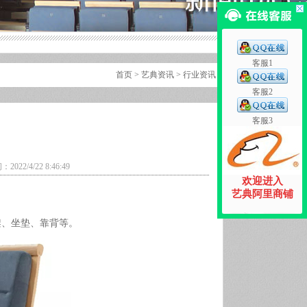
客服1
首页
>
艺典资讯
> 行业资讯
客服2
客服3
2/4/22 8:46:49
欢迎进入
艺典阿里商铺
架、坐垫、靠背等。