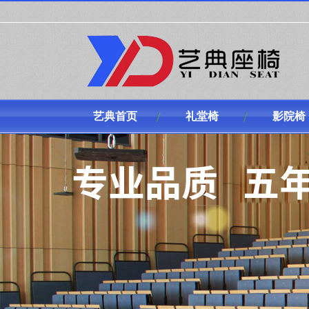
艺典首页
礼堂椅
影院椅