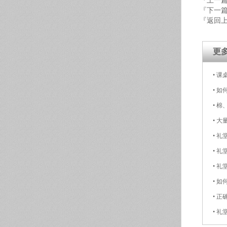
『上一
『下一
『返回
更
•
课
•
如
•
棉
•
大
•
礼
•
礼
•
礼
•
如
•
正
•
礼