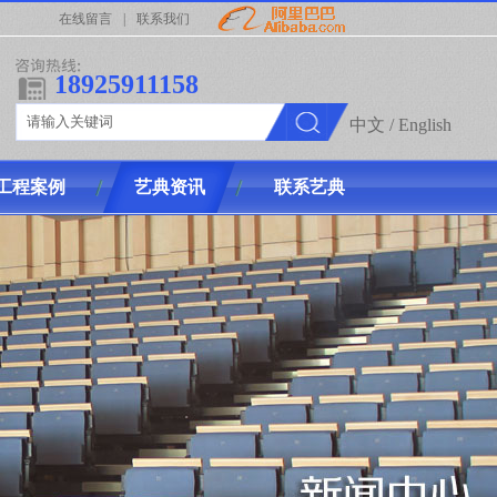
销售。公司拥有景院椅，礼堂椅，剧院椅，教育课桌椅，多功能课桌椅五大系列产品。影院
在线留言
|
联系我们
18925911158
中文
/
English
工程案例
艺典资讯
联系艺典