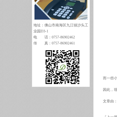
地址：佛山市南海区九江镇沙头工
业园D3-1
电 话：0757-86902462
传 真：0757-86902461
而一些
因此，
文章由：